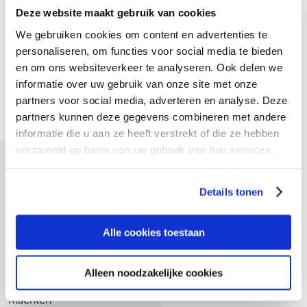
maatschappij. Zij hebben me geholpen met het leren
Gezin en systeem
Locaties
Deze website maakt gebruik van cookies
bewaken van mijn grenzen. Ik heb nieuwe vriendschappen
Ouderenpsychiatrie
Wachttijden
We gebruiken cookies om content en advertenties te
opgebouwd en mijn financiën op orde. Nu ben ik vier
Persoonlijkheidsproblematiek
Kosten
personaliseren, om functies voor social media te bieden
dagen per week aan de slag bij een fijne baas. Het gaat
Preventie
Veelgestelde vragen
en om ons websiteverkeer te analyseren. Ook delen we
goed met me. Binnenkort ga ik weer zelfstandig wonen.”
Psychose
Over onze zorg aan jou
informatie over uw gebruik van onze site met onze
Stemming
Algemeen
partners voor social media, adverteren en analyse. Deze
Suïcidaliteit
Werken bij
partners kunnen deze gegevens combineren met andere
Thuisbegeleiding
Over ons
informatie die u aan ze heeft verstrekt of die ze hebben
Trauma en PTSS
Actueel
verzameld op basis van uw gebruik van hun services.
Verslaving
Ervaringen
Vincent van Gogh
Zeldzame en onbegrepen aandoeningen
Stationsweg 46
Details tonen
5803 AC Venray
(0478) 52 75 27
Alle cookies toestaan
vvginfo@vigogroep.nl
Direct naar
Alleen noodzakelijke cookies
Zorgaanbod
Klachten