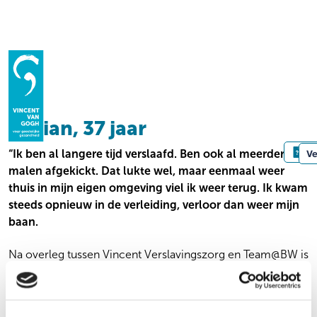
Homepage
Ervaringen
Fabian, 37 jaar
Fabian, 37 jaar
Hulp bij
Le
“Ik ben al langere tijd verslaafd. Ben ook al meerdere
Ve
malen afgekickt. Dat lukte wel, maar eenmaal weer
Wegwijzer
ADHD
thuis in mijn eigen omgeving viel ik weer terug. Ik kwam
Alcohol gerelateerde cognitieve problemen
Contact
Voor wie
steeds opnieuw in de verleiding, verloor dan weer mijn
Angst
Kind & gezin | Jongeren
baan.
Autisme
Volwassenen
Bemoeizorg
Ouderen
Na overleg tussen Vincent Verslavingszorg en Team@BW is
Beschermd Wonen
Familie en naasten
geregeld dat ik na mijn behandeling, verder kon herstellen
Crisis
Verwijzers
vanuit een Beschermd Wonen plek. Ik ben daar gebleven
Dwang
Praktisch
totdat ik mezelf goed staande kon houden in de
Forensische zorg