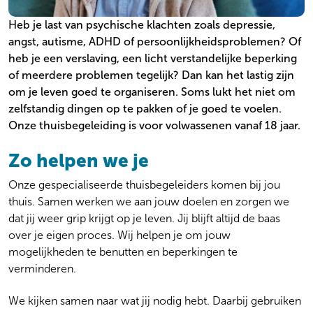
Gezin en systeem
Locaties
Heb je last van psychische klachten zoals depressie,
Ouderenpsychiatrie
Wachttijden
angst, autisme, ADHD of persoonlijkheidsproblemen? Of
Persoonlijkheidsproblematiek
Kosten
heb je een verslaving, een licht verstandelijke beperking
Preventie
Veelgestelde vragen
of meerdere problemen tegelijk? Dan kan het lastig zijn
Psychose
Over onze zorg aan jou
om je leven goed te organiseren. Soms lukt het niet om
Stemming
Algemeen
zelfstandig dingen op te pakken of je goed te voelen.
Suïcidaliteit
Werken bij
Onze thuisbegeleiding is voor volwassenen vanaf 18 jaar.
Thuisbegeleiding
Over ons
Trauma en PTSS
Actueel
Zo helpen we je
Verslaving
Ervaringen
Zeldzame en onbegrepen aandoeningen
Onze gespecialiseerde thuisbegeleiders komen bij jou
thuis. Samen werken we aan jouw doelen en zorgen we
dat jij weer grip krijgt op je leven. Jij blijft altijd de baas
over je eigen proces. Wij helpen je om jouw
mogelijkheden te benutten en beperkingen te
verminderen.
We kijken samen naar wat jij nodig hebt. Daarbij gebruiken