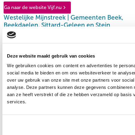
Ga naar de website Vijf.nu
Westelijke Mijnstreek | Gemeenten Beek,
Beekdaelen, Sittard-Geleen en Stein
In deze gemeenten bieden we samen met de gemeente
en verschillende (zorg)organisaties thuisbegeleiding.
Sociale Zaken Maastricht Heuvelland |
Gemeenten Gulpen-Wittem, Maastricht,
Deze website maakt gebruik van cookies
Meerssen, Vaals en Valkenburg aan de Geul
We gebruiken cookies om content en advertenties te persona
Deze gemeenten werken samen binnen het sociaal
social media te bieden en om ons websiteverkeer te analyse
domein. Dat doen zij samen met keten- en
over uw gebruik van onze site met onze partners voor social
samenwerkingspartners, waaronder Vincent van Gogh.
analyse. Deze partners kunnen deze gegevens combineren me
aan ze heeft verstrekt of die ze hebben verzameld op basis
services.
Ga naar de website socialezaken-mh.nl