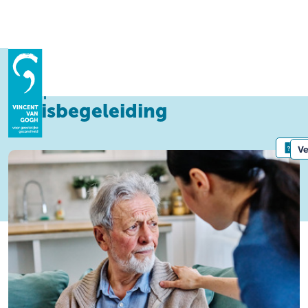
Homepage
Hulp bij
Thuisbegeleiding
Gespecialiseerde
thuisbegeleiding
Hulp bij
Le
Ve
Wegwijzer
ADHD
Alcohol gerelateerde cognitieve problemen
Contact
Voor wie
Angst
Kind & gezin | Jongeren
Autisme
Volwassenen
Bemoeizorg
Ouderen
Beschermd Wonen
Familie en naasten
Crisis
Verwijzers
Dwang
Praktisch
Forensische zorg