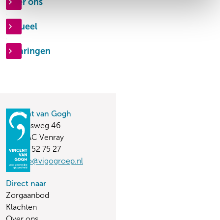
Over ons
Actueel
Ervaringen
Vincent van Gogh
Stationsweg 46
5803 AC Venray
(0478) 52 75 27
vvginfo@vigogroep.nl
Direct naar
Zorgaanbod
Klachten
Over ons