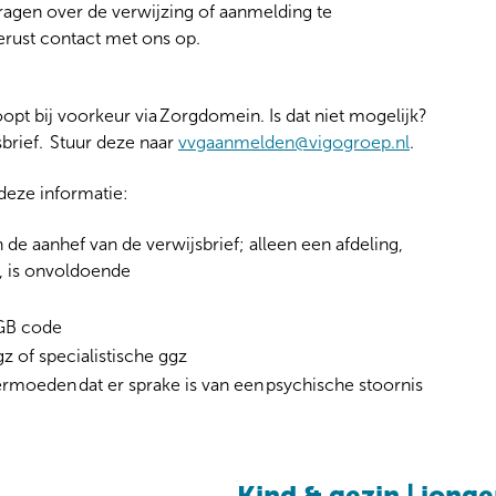
ragen over de verwijzing of aanmelding te
ust contact met ons op.
opt bij voorkeur via Zorgdomein. Is dat niet mogelijk?
brief. Stuur deze naar
vvgaanmelden@vigogroep.nl
.
 deze informatie:
 de aanhef van de verwijsbrief; alleen een afdeling,
, is onvoldoende
AGB code
z of specialistische ggz
rmoeden dat er sprake is van een psychische stoornis
Kind & gezin | jong