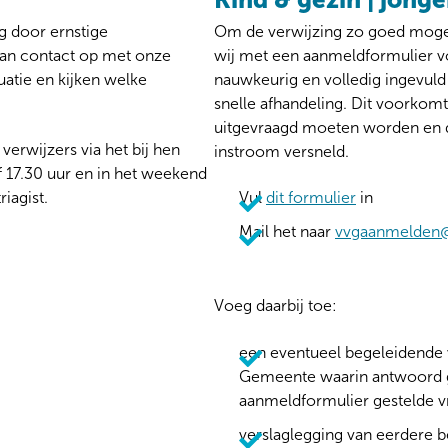
g door ernstige
Om de verwijzing zo goed mogel
dan contact op met onze
wij met een aanmeldformulier v
tuatie en kijken welke
nauwkeurig en volledig ingevuld 
snelle afhandeling. Dit voorkomt
uitgevraagd moeten worden en 
 verwijzers via het bij hen
instroom versneld.
17.30 uur en in het weekend
iagist.
Vul
dit formulier
in
Mail het naar
vvgaanmelden@
Voeg daarbij toe:
een eventueel begeleidende v
Gemeente waarin antwoord g
aanmeldformulier gestelde 
verslaglegging van eerdere 