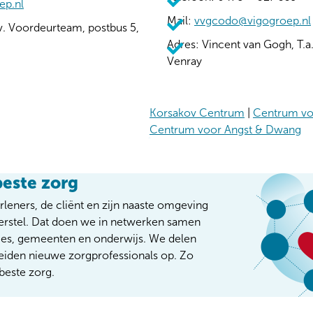
ep.nl
Mail:
vvgcodo@vigogroep.nl
v. Voordeurteam, postbus 5,
Adres: Vincent van Gogh, T.
Venray
Korsakov Centrum
|
Centrum vo
Centrum voor Angst & Dwang
este zorg
eners, de cliënt en zijn naaste omgeving
erstel. Dat doen we in netwerken samen
ies, gemeenten en onderwijs. We delen
eiden nieuwe zorgprofessionals op. Zo
este zorg.