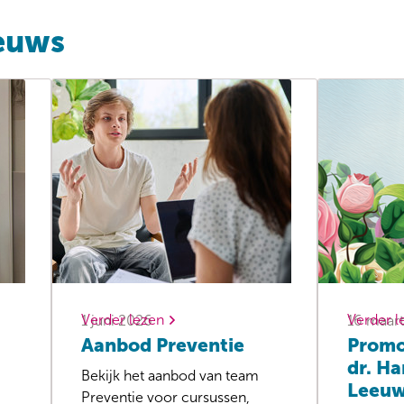
ieuws
Verder lezen
Verder l
1 juni 2026
16 maar
Aanbod Preventie
Promo
dr. H
Bekijk het aanbod van team
Leeu
Preventie voor cursussen,