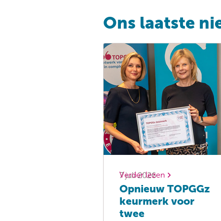
Ons laatste n
Verder lezen
7 juli 2026
Opnieuw TOPGGz
keurmerk voor
twee