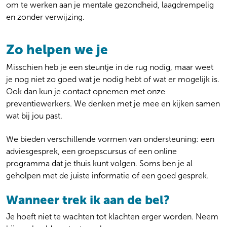
Crisis
om te werken aan je mentale gezondheid, laagdrempelig
Verwijzers
Dwang
en zonder verwijzing.
Praktisch
Forensische zorg
Gezin en systeem
Locaties
Zo helpen we je
Ouderenpsychiatrie
Wachttijden
Persoonlijkheidsproblematiek
Kosten
Misschien heb je een steuntje in de rug nodig, maar weet
Preventie
Veelgestelde vragen
je nog niet zo goed wat je nodig hebt of wat er mogelijk is.
Psychose
Over onze zorg aan jou
Ook dan kun je contact opnemen met onze
Stemming
Algemeen
preventiewerkers. We denken met je mee en kijken samen
Suïcidaliteit
wat bij jou past.
Werken bij
Thuisbegeleiding
Over ons
Trauma en PTSS
We bieden verschillende vormen van ondersteuning: een
Actueel
Verslaving
adviesgesprek, een groepscursus of een online
Ervaringen
Zeldzame en onbegrepen aandoeningen
programma dat je thuis kunt volgen. Soms ben je al
geholpen met de juiste informatie of een goed gesprek.
Wanneer trek ik aan de bel?
Je hoeft niet te wachten tot klachten erger worden. Neem