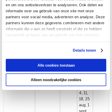
preventiewerkers campagnes die perfect
en om ons websiteverkeer te analyseren. Ook delen we
passen bij Noord- en Midden-Limburg —
informatie over uw gebruik van onze site met onze
of ze geven landelijke NIX18-campagnes
partners voor social media, adverteren en analyse. Deze
een frisse, regionale twist.
partners kunnen deze gegevens combineren met andere
informatie die u aan ze heeft verstrekt of die ze hebben
verzameld op basis van uw gebruik van hun services.
Agenda
Details tonen
Activiteit
Startdatum
Tijdstip
Data
Plaats
Alle cookies toestaan
Alleen noodzakelijke cookies
Mindfulness -
Dinsdag 14
14.00
14, 21,
Venray
cursus
juli
uur
28 juli,
4, 11,
18, 25
aug, 1
sept