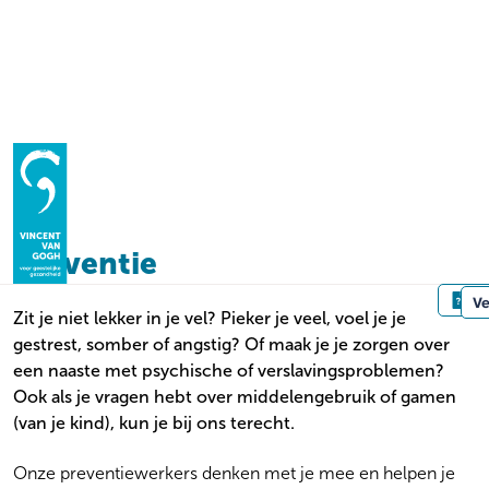
Homepage
Hulp bij
Preventie
Preventie
Hulp bij
Le
Ve
Zit je niet lekker in je vel? Pieker je veel, voel je je
Wegwijzer
ADHD
gestrest, somber of angstig? Of maak je je zorgen over
Alcohol gerelateerde cognitieve problemen
Contact
Voor wie
een naaste met psychische of verslavingsproblemen?
Angst
Ook als je vragen hebt over middelengebruik of gamen
Kind & gezin | Jongeren
Autisme
(van je kind), kun je bij ons terecht.
Volwassenen
Bemoeizorg
Ouderen
Beschermd Wonen
Onze preventiewerkers denken met je mee en helpen je
Familie en naasten