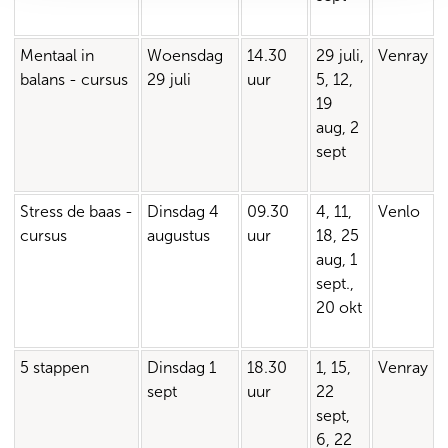
Mentaal in
Woensdag
14.30
29 juli,
Venray
balans - cursus
29 juli
uur
5, 12,
19
aug, 2
sept
Stress de baas -
Dinsdag 4
09.30
4, 11,
Venlo
cursus
augustus
uur
18, 25
aug, 1
sept.,
20 okt
5 stappen
Dinsdag 1
18.30
1, 15,
Venray
sept
uur
22
sept,
6, 22