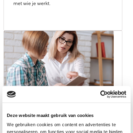
met wie je werkt.
Verder lezen
Toolkits voor professionals
Campagnes werken pas écht goed als ze
Deze website maakt gebruik van cookies
aansluiten bij de belevingswereld van je
We gebruiken cookies om content en advertenties te
doelgroep. Daarom ontwikkelen onze
personaliseren, om functies voor social media te bieden