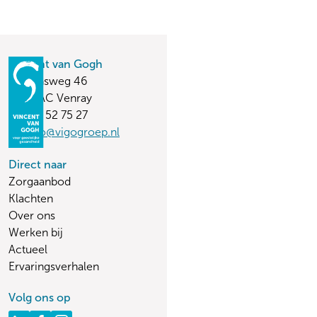
Vincent van Gogh
Stationsweg 46
5803 AC Venray
(0478) 52 75 27
vvginfo@vigogroep.nl
Direct naar
Zorgaanbod
Klachten
Over ons
Werken bij
Actueel
Ervaringsverhalen
Volg ons op